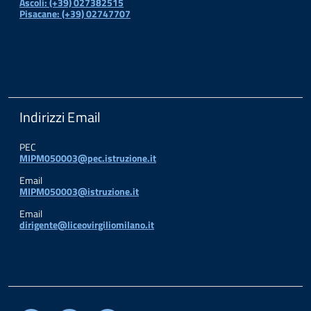
Ascoli: (+39) 027382515
Pisacane: (+39) 02747707
Indirizzi Email
PEC
MIPM050003@pec.istruzione.it
Email
MIPM050003@istruzione.it
Email
dirigente@liceovirgiliomilano.it