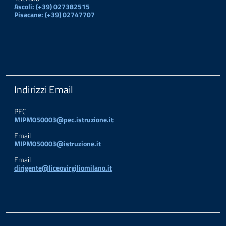
Ascoli: (+39) 027382515
Pisacane: (+39) 02747707
Indirizzi Email
PEC
MIPM050003@pec.istruzione.it
Email
MIPM050003@istruzione.it
Email
dirigente@liceovirgiliomilano.it