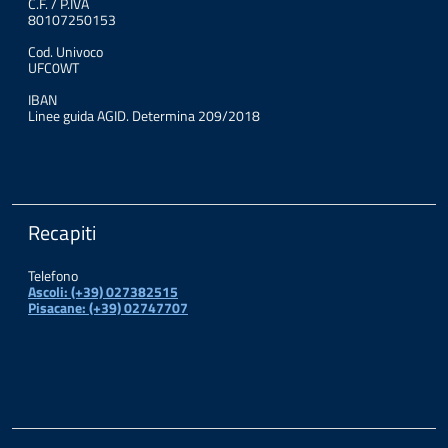
C.F. / P.IVA
80107250153
Cod. Univoco
UFC0WT
IBAN
Linee guida AGID. Determina 209/2018
Recapiti
Telefono
Ascoli: (+39) 027382515
Pisacane: (+39) 02747707