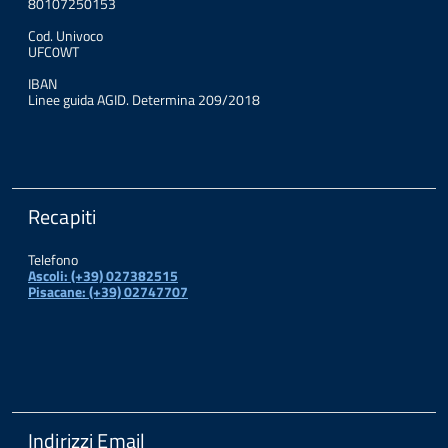
80107250153
Cod. Univoco
UFC0WT
IBAN
Linee guida AGID. Determina 209/2018
Recapiti
Telefono
Ascoli: (+39) 027382515
Pisacane: (+39) 02747707
Indirizzi Email