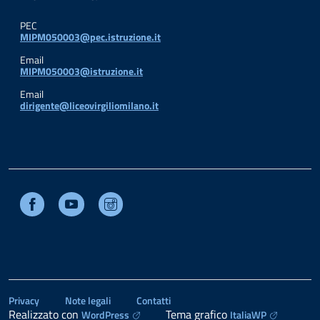
PEC
MIPM050003@pec.istruzione.it
Email
MIPM050003@istruzione.it
Email
dirigente@liceovirgiliomilano.it
Facebook
Youtube
Instagram
Privacy
Note legali
Contatti
Realizzato con
Tema grafico
WordPress
ItaliaWP