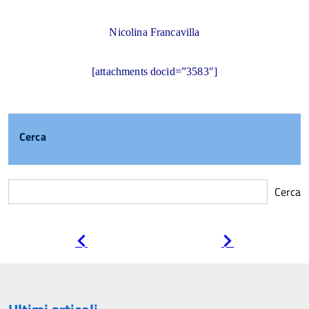
Nicolina Francavilla
[attachments docid=”3583″]
Cerca
Cerca
Pagina
Pagina
precedente
successiva