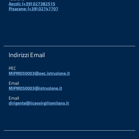
Ascoli: (+39) 027382515
Pisacane: (+39) 02747707
Indirizzi Email
PEC
MIPM050003@pec.istruzione.it
Email
MIPM050003@istruzione.it
Email
dirigente@liceovirgiliomilano.it