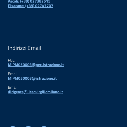
Ascoli: (+39) 027382515
Pisacane: (+39) 02747707
Indirizzi Email
PEC
MIPM050003@pec.istruzione.it
Email
MIPM050003@istruzione.it
Email
dirigente@liceovirgiliomilano.it