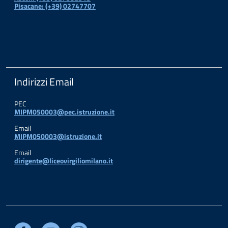
Pisacane: (+39) 02747707
Indirizzi Email
PEC
MIPM050003@pec.istruzione.it
Email
MIPM050003@istruzione.it
Email
dirigente@liceovirgiliomilano.it
Facebook
Youtube
Instagram