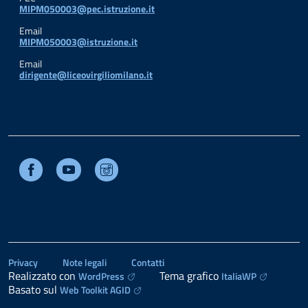
MIPM050003@pec.istruzione.it
Email
MIPM050003@istruzione.it
Email
dirigente@liceovirgiliomilano.it
Facebook
Youtube
Instagram
Privacy
Note legali
Contatti
Realizzato con
Tema grafico
WordPress
ItaliaWP
Basato sul
Web Toolkit AGID