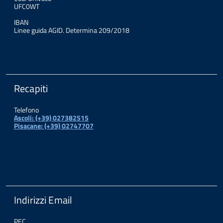
UFC0WT
IBAN
Linee guida AGID. Determina 209/2018
Recapiti
Telefono
Ascoli: (+39) 027382515
Pisacane: (+39) 02747707
Indirizzi Email
PEC