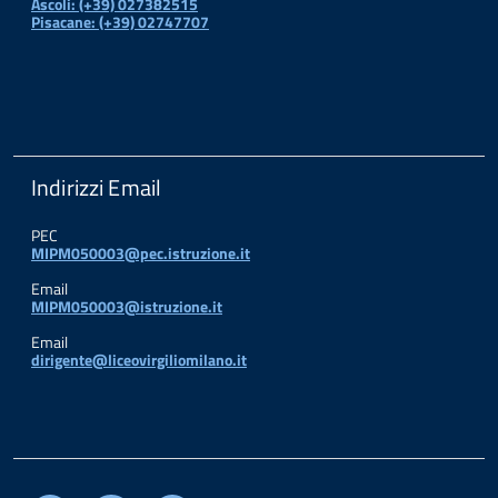
Ascoli: (+39) 027382515
Pisacane: (+39) 02747707
Indirizzi Email
PEC
MIPM050003@pec.istruzione.it
Email
MIPM050003@istruzione.it
Email
dirigente@liceovirgiliomilano.it