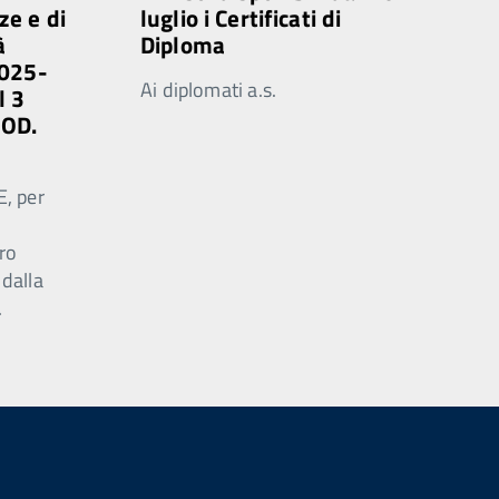
ze e di
luglio i Certificati di
à
Diploma
2025-
Ai diplomati a.s.
l 3
MOD.
E, per
ro
 dalla
.