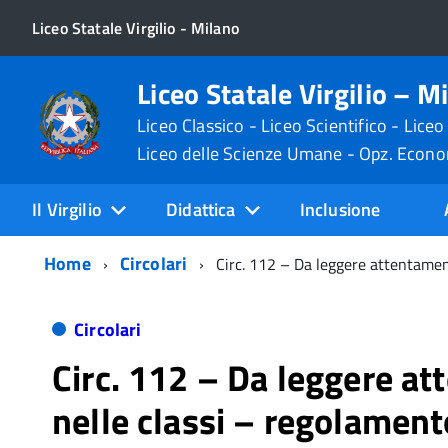
Liceo Statale Virgilio - Milano
Liceo Statale Virgilio – M
Liceo Classico - Liceo Scientifico - Liceo
Liceo delle Scienze Umane - Opz. Econ
Il Virgilio
Didattica
Inclusione
Home
Circolari
Circ. 112 – Da leggere attentament
Circolari
Circ. 112 – Da leggere a
nelle classi – regolament