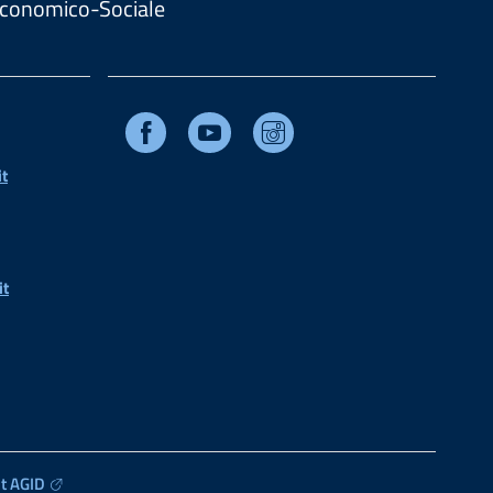
. Economico-Sociale
Facebook
Youtube
Instagram
t
it
t AGID