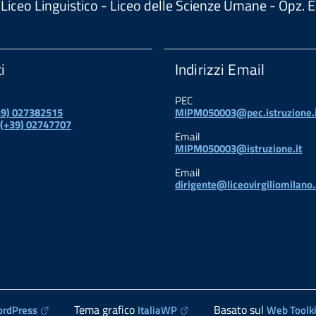
 - Liceo Linguistico - Liceo delle Scienze Umane - Opz
i
Indirizzi Email
PEC
+39) 027382515
MIPM050003@pec.istruzione.i
 (+39) 02747707
Email
MIPM050003@istruzione.it
Email
dirigente@liceovirgiliomilano.
Tema grafico
Basato sul
rdPress
ItaliaWP
Web Toolki