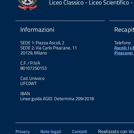
Liceo Classico - Liceo Scientifico
Informazioni
Recapit
SEDE 1: Piazza Ascoli, 2
Telefono
SEDE 2: Via Carlo Pisacane, 11
Ascoli: (
20129, Milano
Pisacane:
C.F. / P.IVA
80107250153
Cod. Univoco
UFC0WT
IBAN
Linee guida AGID. Determina 209/2018
Realizzato con
Privacy
Note legali
Contatti
Wo