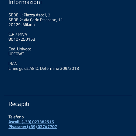
Informazioni
SEDE 1: Piazza Ascoli, 2
SEDE 2: Via Carlo Pisacane, 11
20129, Milano
C.F. / P.IVA
80107250153
Cod. Univoco
UFC0WT
IBAN
Linee guida AGID. Determina 209/2018
Recapiti
Telefono
Ascoli: (+39) 027382515
Pisacane: (+39) 02747707