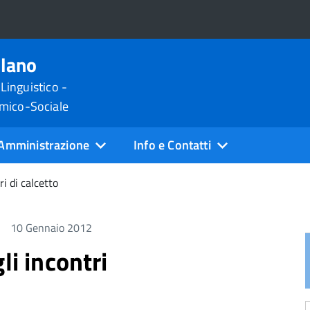
ilano
 Linguistico -
omico-Sociale
Amministrazione
Info e Contatti
ri di calcetto
10 Gennaio 2012
li incontri