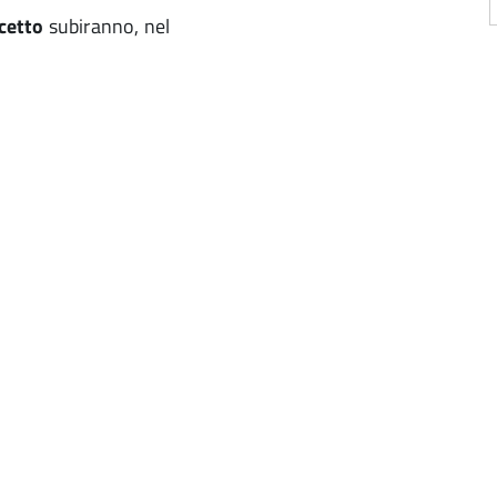
cetto
subiranno, nel
a