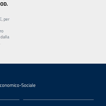
MOD.
E, per
ro
 dalla
.
. Economico-Sociale