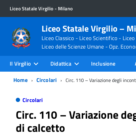
Liceo Statale Virgilio - Milano
Liceo Statale Virgilio – M
Liceo Classico - Liceo Scientifico - Liceo
Liceo delle Scienze Umane - Opz. Econ
Il Virgilio
Didattica
Inclusione
Home
Circolari
Circ. 110 – Variazione degli incont
Circolari
Circ. 110 – Variazione deg
di calcetto