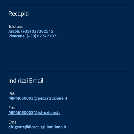
Recapiti
Telefono
Ascoli: (+39) 027382515
Pisacane: (+39) 02747707
Indirizzi Email
PEC
MIPM050003@pec.istruzione.it
Email
MIPM050003@istruzione.it
Email
dirigente@liceovirgiliomilano.it