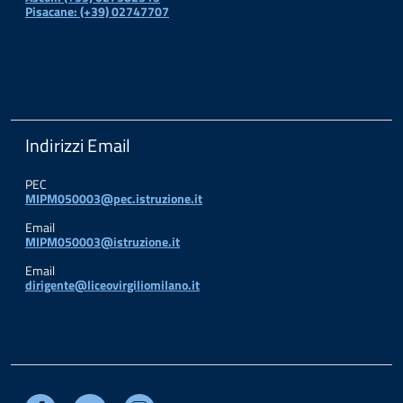
Pisacane: (+39) 02747707
Indirizzi Email
PEC
MIPM050003@pec.istruzione.it
Email
MIPM050003@istruzione.it
Email
dirigente@liceovirgiliomilano.it
Facebook
Youtube
Instagram