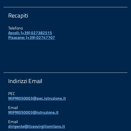
Recapiti
Telefono
Ascoli: (+39) 027382515
Pisacane: (+39) 02747707
Indirizzi Email
PEC
MIPM050003@pec.istruzione.it
Email
MIPM050003@istruzione.it
Email
dirigente@liceovirgiliomilano.it