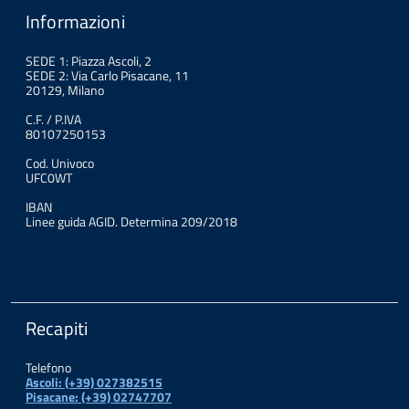
Informazioni
SEDE 1: Piazza Ascoli, 2
SEDE 2: Via Carlo Pisacane, 11
20129, Milano
C.F. / P.IVA
80107250153
Cod. Univoco
UFC0WT
IBAN
Linee guida AGID. Determina 209/2018
Recapiti
Telefono
Ascoli: (+39) 027382515
Pisacane: (+39) 02747707