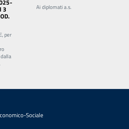
2025-
Ai diplomati a.s.
l 3
MOD.
E, per
ro
 dalla
.
. Economico-Sociale