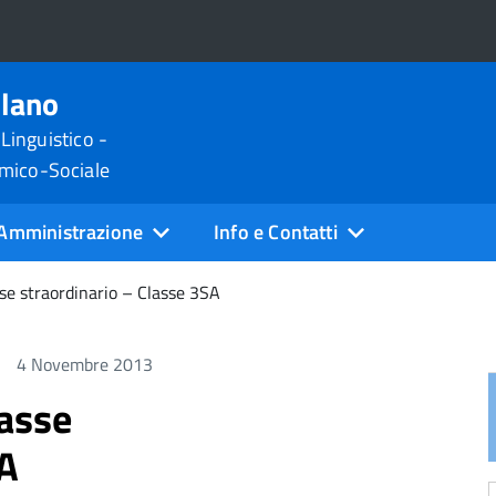
ilano
 Linguistico -
omico-Sociale
Amministrazione
Info e Contatti
asse straordinario – Classe 3SA
4 Novembre 2013
lasse
SA