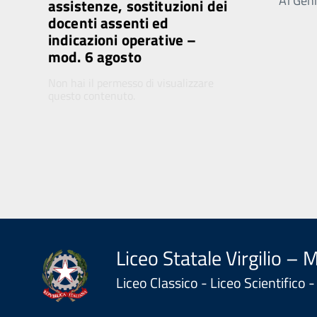
Ai Genit
assistenze, sostituzioni dei
docenti assenti ed
indicazioni operative –
mod. 6 agosto
Non hai il permesso di visualizzare
questo contenuto.
Liceo Statale Virgilio – 
Liceo Classico - Liceo Scientifico