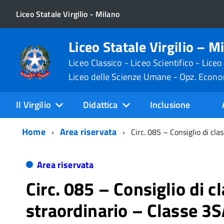
Liceo Statale Virgilio - Milano
Liceo Statale Virgilio – M
Liceo Classico - Liceo Scientifico - Liceo
Liceo delle Scienze Umane - Opz. Econ
Il Virgilio
Didattica
Inclusione
Home
Area riservata
Circ. 085 – Consiglio di cl
Area riservata
Circ. 085 – Consiglio di c
straordinario – Classe 3