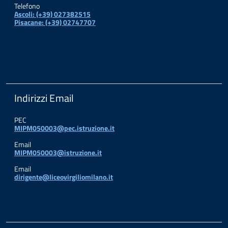
Telefono
Ascoli: (+39) 027382515
Pisacane: (+39) 02747707
Indirizzi Email
PEC
MIPM050003@pec.istruzione.it
Email
MIPM050003@istruzione.it
Email
dirigente@liceovirgiliomilano.it