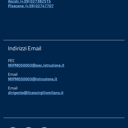
Ascoli: (+39) 027382515
Pisacane: (+39) 02747707
Indirizzi Email
PEC
MIPM050003@pec.istruzione.it
Email
MIPM050003@istruzione.it
Email
dirigente@liceovirgiliomilano.it