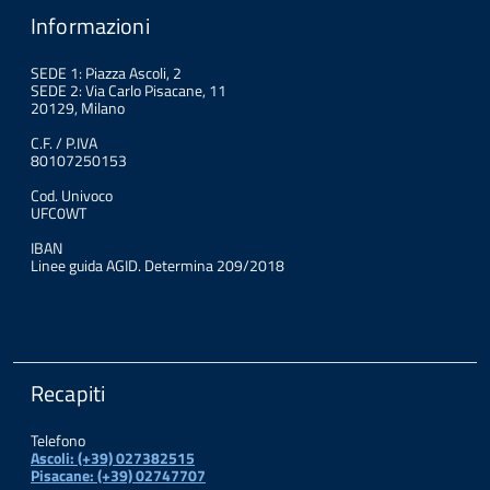
Informazioni
SEDE 1: Piazza Ascoli, 2
SEDE 2: Via Carlo Pisacane, 11
20129, Milano
C.F. / P.IVA
80107250153
Cod. Univoco
UFC0WT
IBAN
Linee guida AGID. Determina 209/2018
Recapiti
Telefono
Ascoli: (+39) 027382515
Pisacane: (+39) 02747707