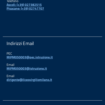
Telefono
Ascoli: (+39) 027382515
Pisacane: (+39) 02747707
Indirizzi Email
PEC
MIPM050003@pec.istruzione.it
Email
MIPM050003@istruzione.it
Email
dirigente@liceovirgiliomilano.it