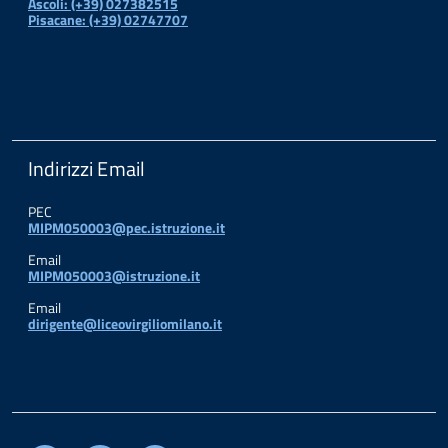
Ascoli: (+39) 027382515
Pisacane: (+39) 02747707
Indirizzi Email
PEC
MIPM050003@pec.istruzione.it
Email
MIPM050003@istruzione.it
Email
dirigente@liceovirgiliomilano.it