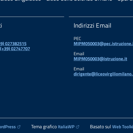
i
Indirizzi Email
PEC
+39) 027382515
MIPM050003@pec.istruzione.i
 (+39) 02747707
Email
MIPM050003@istruzione.it
Email
dirigente@liceovirgiliomilano.
Tema grafico
Basato sul
rdPress
ItaliaWP
Web Toolki