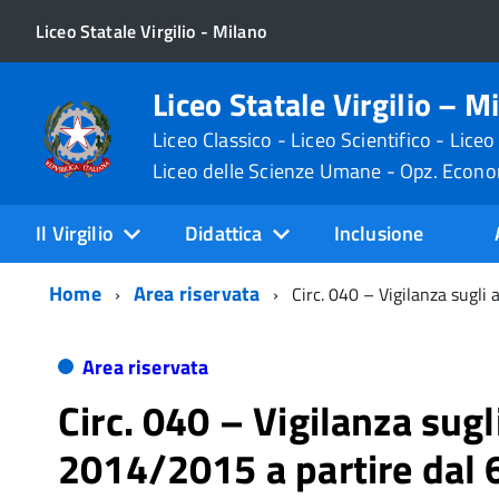
Liceo Statale Virgilio - Milano
Liceo Statale Virgilio – M
Liceo Classico - Liceo Scientifico - Liceo
Liceo delle Scienze Umane - Opz. Econ
Il Virgilio
Didattica
Inclusione
Home
Area riservata
Circ. 040 – Vigilanza sugli
Area riservata
Circ. 040 – Vigilanza sugli
2014/2015 a partire dal 