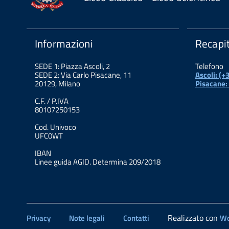
Informazioni
Recapit
SEDE 1: Piazza Ascoli, 2
Telefono
SEDE 2: Via Carlo Pisacane, 11
Ascoli: (
20129, Milano
Pisacane:
C.F. / P.IVA
80107250153
Cod. Univoco
UFC0WT
IBAN
Linee guida AGID. Determina 209/2018
Realizzato con
Privacy
Note legali
Contatti
Wo