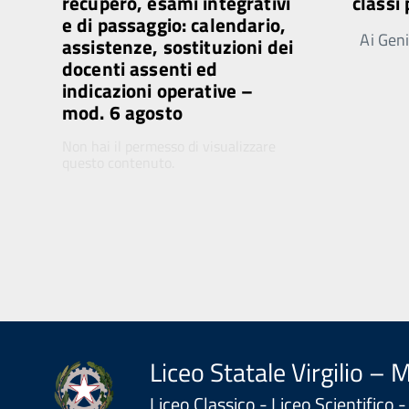
recupero, esami integrativi
classi
e di passaggio: calendario,
Ai Genit
assistenze, sostituzioni dei
docenti assenti ed
indicazioni operative –
mod. 6 agosto
Non hai il permesso di visualizzare
questo contenuto.
Liceo Statale Virgilio – 
Liceo Classico - Liceo Scientifico