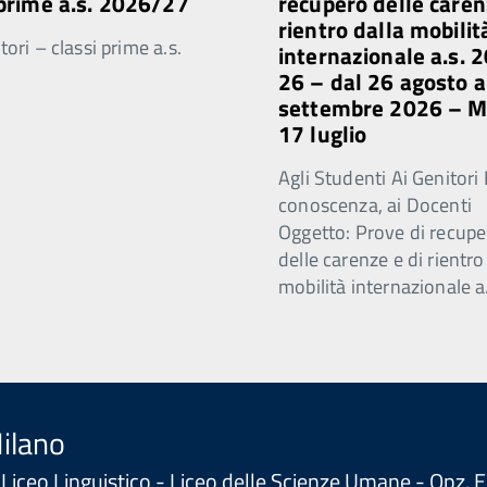
 prime a.s. 2026/27
recupero delle caren
rientro dalla mobilit
ori – classi prime a.s.
internazionale a.s. 
26 – dal 26 agosto a
settembre 2026 – 
17 luglio
Agli Studenti Ai Genitori 
conoscenza, ai Docenti
Oggetto: Prove di recupe
delle carenze e di rientro
mobilità internazionale a
Milano
 - Liceo Linguistico - Liceo delle Scienze Umane - Opz