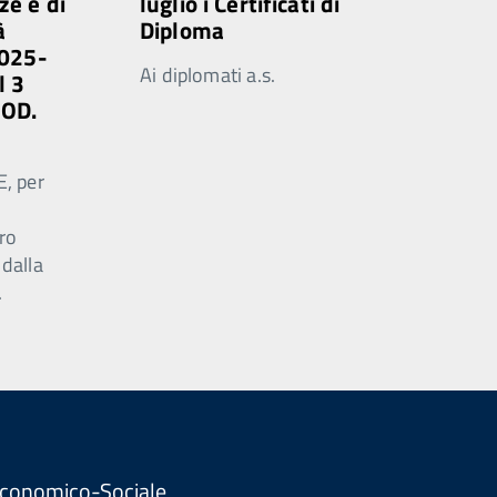
ze e di
luglio i Certificati di
à
Diploma
2025-
Ai diplomati a.s.
l 3
MOD.
E, per
ro
 dalla
.
. Economico-Sociale