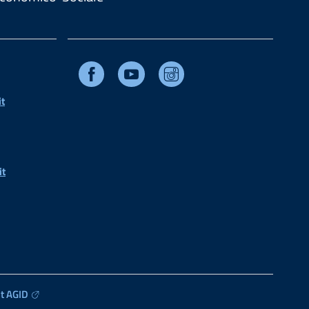
Facebook
Youtube
Instagram
t
it
t AGID