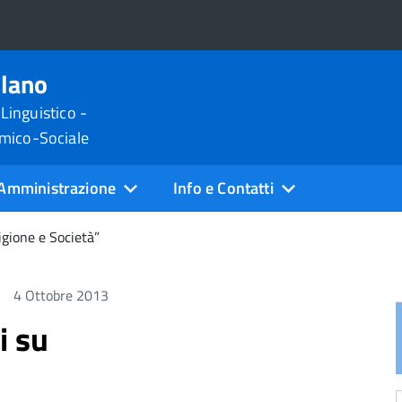
ilano
 Linguistico -
omico-Sociale
Amministrazione
Info e Contatti
ligione e Società”
4 Ottobre 2013
i su