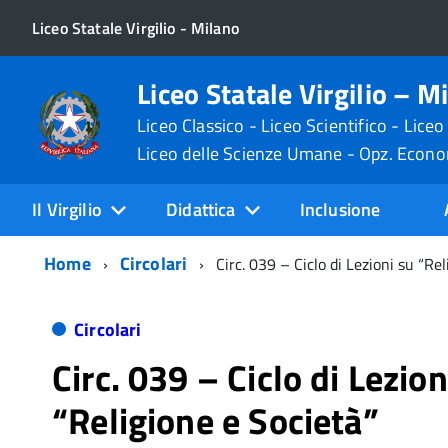
Liceo Statale Virgilio - Milano
Liceo Statale Virgilio – M
Liceo Classico - Liceo Scientifico - Liceo
Liceo delle Scienze Umane - Opz. Econ
Il Virgilio
Didattica
Inclusione
Home
Circolari
Circ. 039 – Ciclo di Lezioni su “Re
Circolari
Circ. 039 – Ciclo di Lezion
“Religione e Società”