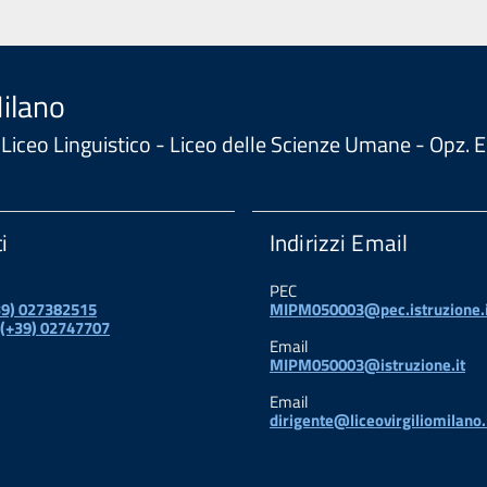
Milano
 - Liceo Linguistico - Liceo delle Scienze Umane - Opz
i
Indirizzi Email
PEC
+39) 027382515
MIPM050003@pec.istruzione.i
 (+39) 02747707
Email
MIPM050003@istruzione.it
Email
dirigente@liceovirgiliomilano.