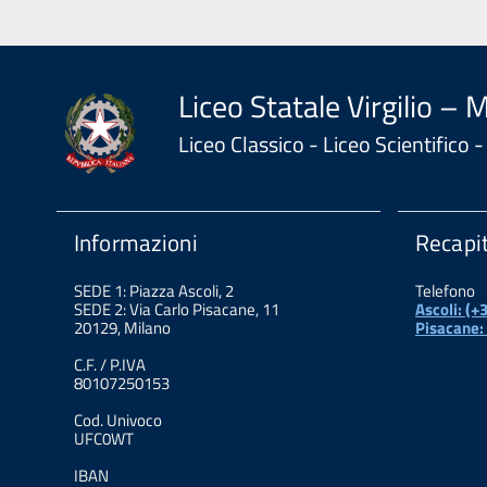
Liceo Statale Virgilio – 
Liceo Classico - Liceo Scientifico
Informazioni
Recapit
SEDE 1: Piazza Ascoli, 2
Telefono
SEDE 2: Via Carlo Pisacane, 11
Ascoli: (
20129, Milano
Pisacane:
C.F. / P.IVA
80107250153
Cod. Univoco
UFC0WT
IBAN