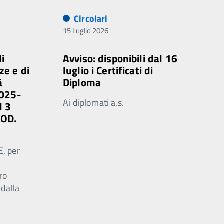
Circolari
15 Luglio 2026
di
Avviso: disponibili dal 16
ze e di
luglio i Certificati di
à
Diploma
2025-
Ai diplomati a.s.
l 3
MOD.
E, per
ro
 dalla
.