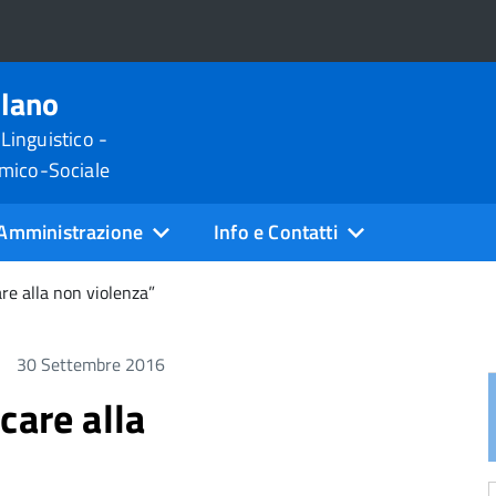
ilano
 Linguistico -
omico-Sociale
Amministrazione
Info e Contatti
re alla non violenza”
30 Settembre 2016
care alla