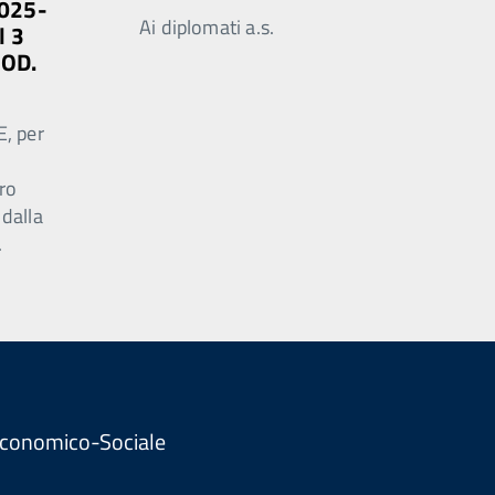
2025-
Ai diplomati a.s.
l 3
MOD.
E, per
ro
 dalla
.
. Economico-Sociale