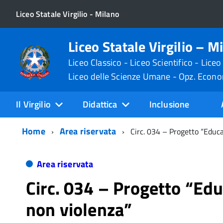
Liceo Statale Virgilio - Milano
Liceo Statale Virgilio – M
Liceo Classico - Liceo Scientifico - Liceo
Liceo delle Scienze Umane - Opz. Econ
Il Virgilio
Didattica
Inclusione
Home
Area riservata
Circ. 034 – Progetto “Educa
Area riservata
Circ. 034 – Progetto “Edu
non violenza”