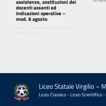
Ai Genit
assistenze, sostituzioni dei
docenti assenti ed
indicazioni operative –
mod. 6 agosto
Non hai il permesso di visualizzare
questo contenuto.
Liceo Statale Virgilio – 
Liceo Classico - Liceo Scientifico