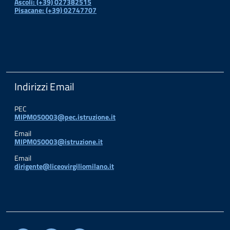
Ascoli: (+39) 027382515
Pisacane: (+39) 02747707
Indirizzi Email
PEC
MIPM050003@pec.istruzione.it
Email
MIPM050003@istruzione.it
Email
dirigente@liceovirgiliomilano.it