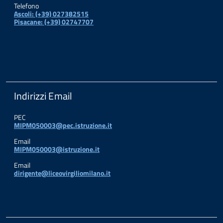
Telefono
Ascoli: (+39) 027382515
Pisacane: (+39) 02747707
Indirizzi Email
PEC
MIPM050003@pec.istruzione.it
Email
MIPM050003@istruzione.it
Email
dirigente@liceovirgiliomilano.it