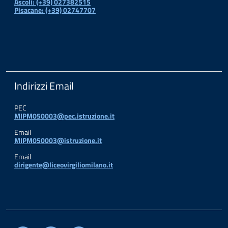
Ascoli: (+39) 027382515
Pisacane: (+39) 02747707
Indirizzi Email
PEC
MIPM050003@pec.istruzione.it
Email
MIPM050003@istruzione.it
Email
dirigente@liceovirgiliomilano.it