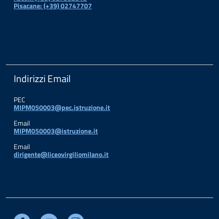
Pisacane: (+39) 02747707
Indirizzi Email
PEC
MIPM050003@pec.istruzione.it
Email
MIPM050003@istruzione.it
Email
dirigente@liceovirgiliomilano.it
Facebook
Youtube
Instagram