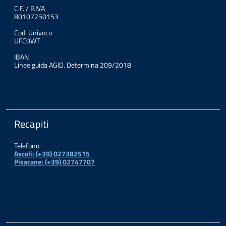
C.F. / P.IVA
80107250153
Cod. Univoco
UFC0WT
IBAN
Linee guida AGID. Determina 209/2018
Recapiti
Telefono
Ascoli: (+39) 027382515
Pisacane: (+39) 02747707