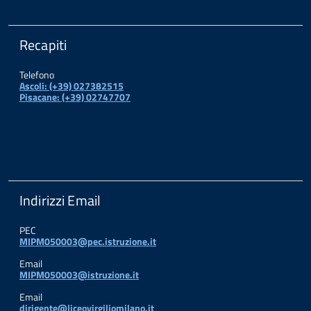
Recapiti
Telefono
Ascoli: (+39) 027382515
Pisacane: (+39) 02747707
Indirizzi Email
PEC
MIPM050003@pec.istruzione.it
Email
MIPM050003@istruzione.it
Email
dirigente@liceovirgiliomilano.it