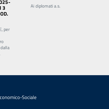
2025-
Ai diplomati a.s.
l 3
MOD.
E, per
ro
 dalla
.
. Economico-Sociale