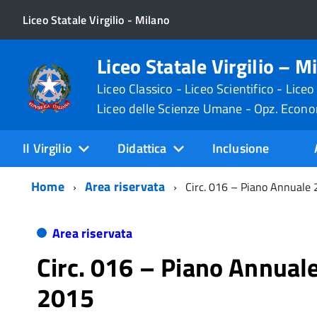
Liceo Statale Virgilio - Milano
Liceo Statale Virgilio – M
Liceo Classico - Liceo Scientifico - Liceo
Liceo delle Scienze Umane - Opz. Econ
Il Virgilio
Didattica
Inclusione
Home
Area riservata
Circ. 016 – Piano Annuale
Area riservata
Circ. 016 – Piano Annual
2015