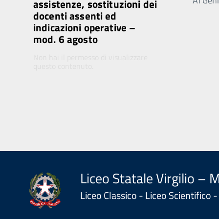
Ai Genit
assistenze, sostituzioni dei
docenti assenti ed
indicazioni operative –
mod. 6 agosto
Non hai il permesso di visualizzare
questo contenuto.
Liceo Statale Virgilio – 
Liceo Classico - Liceo Scientifico