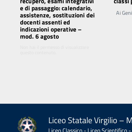
recupero, esami integrativi
classi
e di passaggio: calendario,
Ai Genit
assistenze, sostituzioni dei
docenti assenti ed
indicazioni operative –
mod. 6 agosto
Non hai il permesso di visualizzare
questo contenuto.
Liceo Statale Virgilio – 
Liceo Classico - Liceo Scientifico