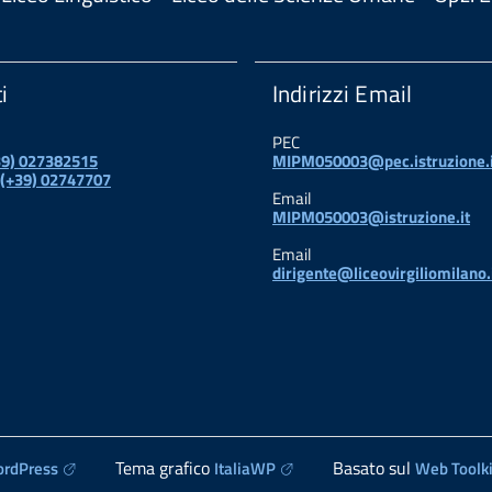
i
Indirizzi Email
PEC
+39) 027382515
MIPM050003@pec.istruzione.i
 (+39) 02747707
Email
MIPM050003@istruzione.it
Email
dirigente@liceovirgiliomilano.
Tema grafico
Basato sul
rdPress
ItaliaWP
Web Toolki