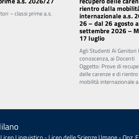
 prime a.s. 2026/27
recupero delle caren
rientro dalla mobilit
ori – classi prime a.s.
internazionale a.s. 
26 – dal 26 agosto a
settembre 2026 – 
17 luglio
Agli Studenti Ai Genitori 
conoscenza, ai Docenti
Oggetto: Prove di recupe
delle carenze e di rientro
mobilità internazionale a
Milano
 - Liceo Linguistico - Liceo delle Scienze Umane - Opz