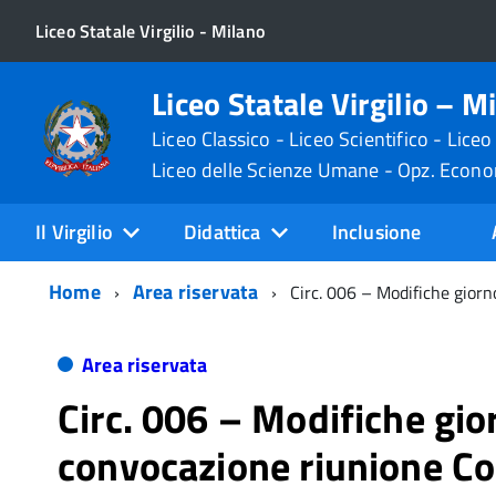
Liceo Statale Virgilio - Milano
Liceo Statale Virgilio – M
Liceo Classico - Liceo Scientifico - Liceo
Liceo delle Scienze Umane - Opz. Econ
Il Virgilio
Didattica
Inclusione
Home
Area riservata
Circ. 006 – Modifiche gior
Area riservata
Circ. 006 – Modifiche gio
convocazione riunione C