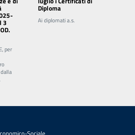
ze e di
luglio i Certificati di
à
Diploma
2025-
Ai diplomati a.s.
l 3
MOD.
E, per
ro
 dalla
.
. Economico-Sociale