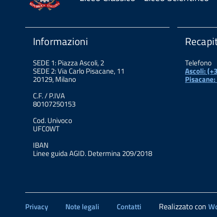
Informazioni
Recapit
SEDE 1: Piazza Ascoli, 2
Telefono
SEDE 2: Via Carlo Pisacane, 11
Ascoli: (
20129, Milano
Pisacane:
C.F. / P.IVA
80107250153
Cod. Univoco
UFC0WT
IBAN
Linee guida AGID. Determina 209/2018
Realizzato con
Privacy
Note legali
Contatti
Wo