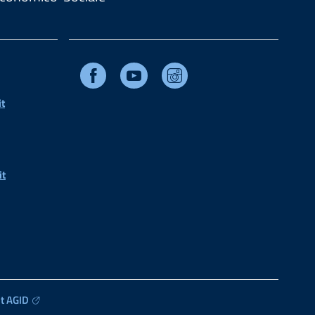
Facebook
Youtube
Instagram
t
it
t AGID