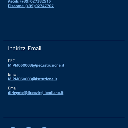
Ascoli: (+39) 027382515
Pisacane: (+39) 02747707
Indirizzi Email
PEC
MIPM050003@pec.istruzione.it
Email
MIPM050003@istruzione.it
Email
dirigente@liceovirgiliomilano.it