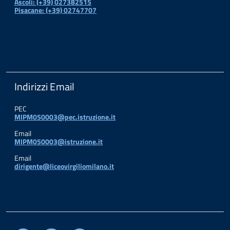
Ascoli: (+39) 027382515
Pisacane: (+39) 02747707
Indirizzi Email
PEC
MIPM050003@pec.istruzione.it
Email
MIPM050003@istruzione.it
Email
dirigente@liceovirgiliomilano.it