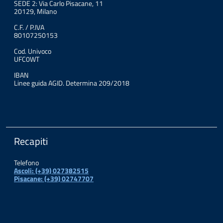
SEDE 2: Via Carlo Pisacane, 11
20129, Milano
C.F. / P.IVA
80107250153
Cod. Univoco
UFC0WT
IBAN
Linee guida AGID. Determina 209/2018
Recapiti
Telefono
Ascoli: (+39) 027382515
Pisacane: (+39) 02747707