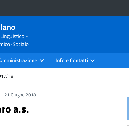
ilano
 Linguistico -
omico-Sociale
Amministrazione
Info e Contatti
2017/18
21 Giugno 2018
ro a.s.