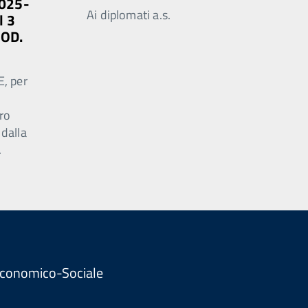
2025-
Ai diplomati a.s.
l 3
MOD.
E, per
ro
 dalla
.
. Economico-Sociale