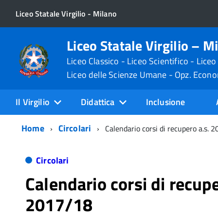
Liceo Statale Virgilio - Milano
Liceo Statale Virgilio – M
Liceo Classico - Liceo Scientifico - Liceo
Liceo delle Scienze Umane - Opz. Econ
Il Virgilio
Didattica
Inclusione
Home
Circolari
Calendario corsi di recupero a.s. 
Circolari
Calendario corsi di recupe
2017/18