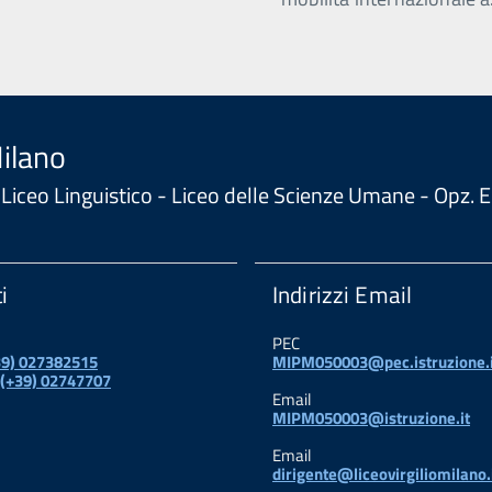
Milano
 - Liceo Linguistico - Liceo delle Scienze Umane - Opz
i
Indirizzi Email
PEC
+39) 027382515
MIPM050003@pec.istruzione.i
 (+39) 02747707
Email
MIPM050003@istruzione.it
Email
dirigente@liceovirgiliomilano.