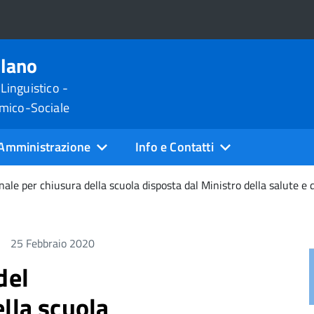
ilano
 Linguistico -
omico-Sociale
Amministrazione
Info e Contatti
nale per chiusura della scuola disposta dal Ministro della salute 
25 Febbraio 2020
del
lla scuola