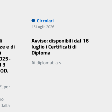
Circolari
15 Luglio 2026
di
Avviso: disponibili dal 16
ze e di
luglio i Certificati di
à
Diploma
2025-
Ai diplomati a.s.
l 3
MOD.
E, per
ro
 dalla
.