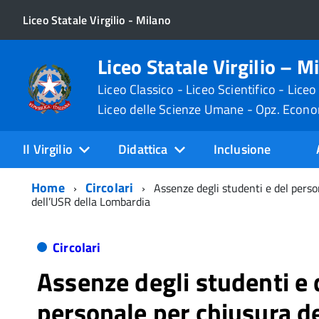
Liceo Statale Virgilio - Milano
Liceo Statale Virgilio – M
Liceo Classico - Liceo Scientifico - Liceo
Liceo delle Scienze Umane - Opz. Econ
Il Virgilio
Didattica
Inclusione
Home
Circolari
Assenze degli studenti e del perso
dell’USR della Lombardia
Circolari
Assenze degli studenti e 
personale per chiusura de