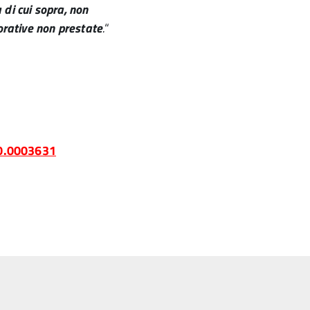
di cui sopra, non
orative non prestate
.
“
0.0003631