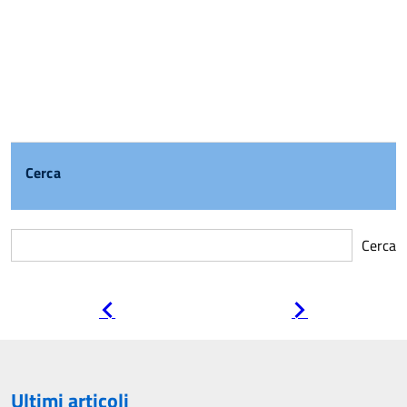
Cerca
Cerca
Pagina
Pagina
precedente
successiva
Ultimi articoli