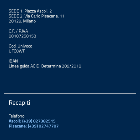
SEDE 1: Piazza Ascoli, 2
SEDE 2: Via Carlo Pisacane, 11
20129, Milano
C.F. / P.IVA
80107250153
Cod. Univoco
UFC0WT
IBAN
Linee guida AGID. Determina 209/2018
Recapiti
Telefono
Ascoli: (+39) 027382515
Pisacane: (+39) 02747707