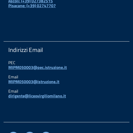
Ascoli: (+39) 027382515
Pisacane: (+39) 02747707
Indirizzi Email
PEC
MIPM050003@pec.istruzione.it
Email
MIPM050003@istruzione.it
Email
dirigente@liceovirgiliomilano.it