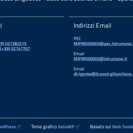
i
Indirizzi Email
PEC
+39) 027382515
MIPM050003@pec.istruzione.i
 (+39) 02747707
Email
MIPM050003@istruzione.it
Email
dirigente@liceovirgiliomilano.
Tema grafico
Basato sul
rdPress
ItaliaWP
Web Toolki