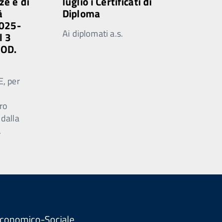
ze e di
luglio i Certificati di
à
Diploma
2025-
Ai diplomati a.s.
l 3
MOD.
E, per
ro
 dalla
.
. Economico-Sociale