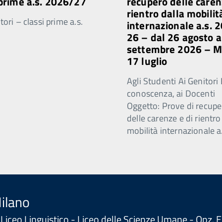
 prime a.s. 2026/27
recupero delle caren
rientro dalla mobilit
ori – classi prime a.s.
internazionale a.s. 
26 – dal 26 agosto a
settembre 2026 – 
17 luglio
Agli Studenti Ai Genitori 
conoscenza, ai Docenti
Oggetto: Prove di recupe
delle carenze e di rientro
mobilità internazionale a
Milano
 - Liceo Linguistico - Liceo delle Scienze Umane - Opz