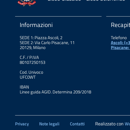
Informazioni
Recapit
SEDE 1: Piazza Ascoli, 2
Telefono
SEDE 2: Via Carlo Pisacane, 11
Ascoli: (
20129, Milano
Pisacane:
C.F. / P.IVA
80107250153
Cod. Univoco
UFC0WT
IBAN
Linee guida AGID. Determina 209/2018
Realizzato con
Privacy
Note legali
Contatti
Wo