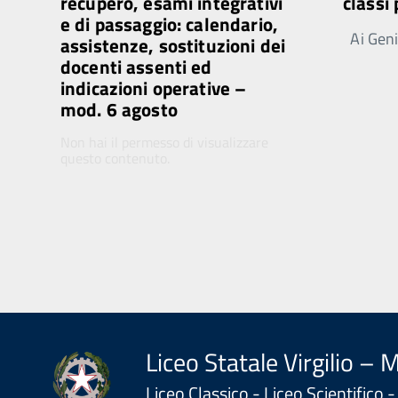
recupero, esami integrativi
classi
e di passaggio: calendario,
Ai Genit
assistenze, sostituzioni dei
docenti assenti ed
indicazioni operative –
mod. 6 agosto
Non hai il permesso di visualizzare
questo contenuto.
Liceo Statale Virgilio – 
Liceo Classico - Liceo Scientifico