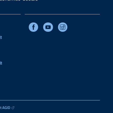
Facebook
Youtube
Instagram
t
it
t AGID