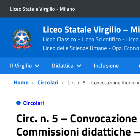
Liceo Statale Virgilio - Milano
Liceo Statale Virgilio – M
Liceo Classico - Liceo Scientifico - Liceo
Liceo delle Scienze Umane - Opz. Econ
Il Virgilio
Didattica
Inclusione
Home
Circolari
Circ. n. 5 – Convocazione Riunion
Circolari
Circ. n. 5 – Convocazione
Commissioni didattiche –