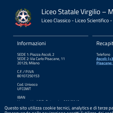
Liceo Statale Virgilio – 
Liceo Classico - Liceo Scientifico
Informazioni
Recapit
SEDE 1: Piazza Ascoli, 2
Telefono
SEDE 2: Via Carlo Pisacane, 11
Ascoli: (
20129, Milano
Pisacane:
C.F. / P.IVA
80107250153
Cod. Univoco
UFC0WT
IBAN
Linee guida AGID. Determina 209/2018
Questo sito utilizza cookie tecnici, analytics e di terze pa