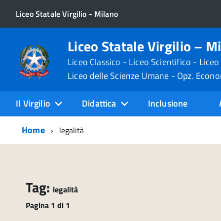
Liceo Statale Virgilio - Milano
Liceo Statale Virgilio – M
Liceo Classico - Liceo Scientifico - Liceo
Liceo delle Scienze Umane - Opz. Econ
Il Virgilio
Didattica
Inclusione
Home
legalità
Tag:
legalità
Pagina 1 di 1