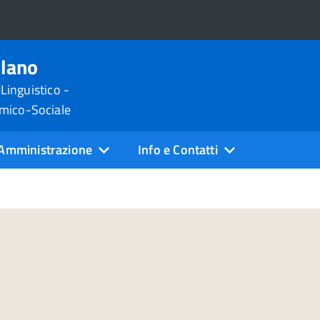
ilano
 Linguistico -
omico-Sociale
Amministrazione
Info e Contatti