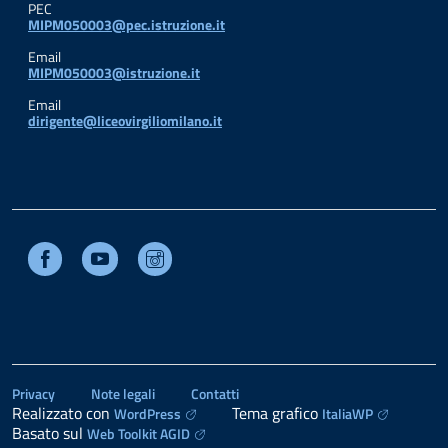
PEC
MIPM050003@pec.istruzione.it
Email
MIPM050003@istruzione.it
Email
dirigente@liceovirgiliomilano.it
Facebook
Youtube
Instagram
Privacy
Note legali
Contatti
Realizzato con
Tema grafico
WordPress
ItaliaWP
Basato sul
Web Toolkit AGID