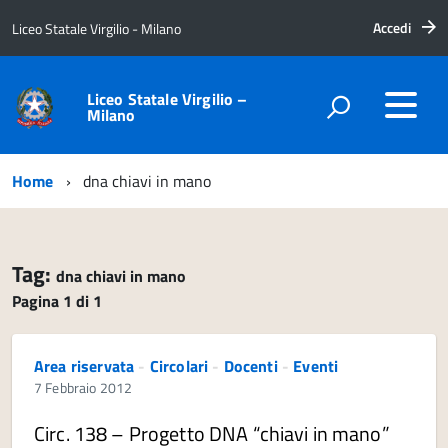
Accedi
Liceo Statale Virgilio - Milano
Liceo Statale Virgilio –
Milano
Home
dna chiavi in mano
Tag:
dna chiavi in mano
Pagina 1 di 1
Area riservata
-
Circolari
-
Docenti
-
Eventi
7 Febbraio 2012
Circ. 138 – Progetto DNA “chiavi in mano”