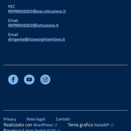
PEC
MIPM050003@pec.istruzione.it
Email
MIPM050003@istruzione.it
Email
dirigente@liceovirgiliomilano.it
Facebook
Youtube
Instagram
Privacy
Note legali
Contatti
Realizzato con
Tema grafico
WordPress
ItaliaWP
Basato sul
Web Toolkit AGID