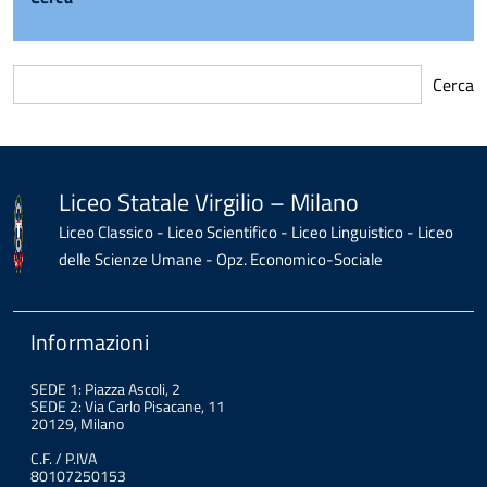
Cerca
torna
all'inizio
del
contenuto
Liceo Statale Virgilio – Milano
Liceo Classico - Liceo Scientifico - Liceo Linguistico - Liceo
delle Scienze Umane - Opz. Economico-Sociale
Informazioni
SEDE 1: Piazza Ascoli, 2
SEDE 2: Via Carlo Pisacane, 11
20129, Milano
C.F. / P.IVA
80107250153