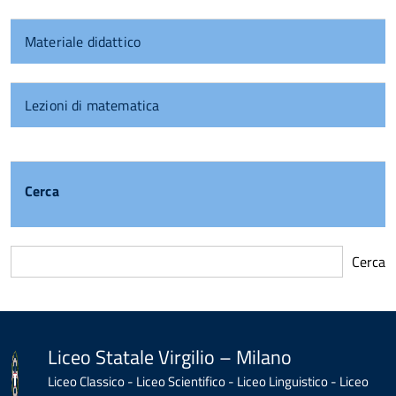
Materiale didattico
Lezioni di matematica
Cerca
Cerca
torna
all'inizio
del
contenuto
Liceo Statale Virgilio – Milano
Liceo Classico - Liceo Scientifico - Liceo Linguistico - Liceo