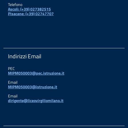
Telefono
Ascoli: (+39) 027382515
Pisacane: (+39) 02747707
Indirizzi Email
PEC
MIPM050003@pec.istruzione.it
Email
MIPM050003@istruzione.it
Email
dirigente@liceovirgiliomilano.it