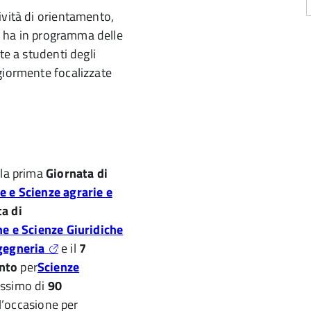
ività di orientamento,
a, ha in programma delle
te a studenti degli
giormente focalizzate
 la prima
Giornata di
e e Scienze agrarie e
a di
he e Scienze Giuridiche
gegneria
e il
7
ento
per
Scienze
assimo di
90
 l’occasione per