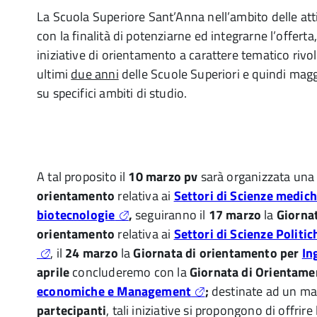
La Scuola Superiore Sant’Anna nell’ambito delle att
con la finalità di potenziarne ed integrarne l’offert
iniziative di orientamento a carattere tematico rivol
ultimi
due anni
delle Scuole Superiori e quindi mag
su specifici ambiti di studio.
A tal proposito il
10 marzo pv
sarà organizzata una
orientamento
relativa ai
Settori di Scienze medich
biotecnologie
,
seguiranno il
17 marzo
la
Giornat
orientamento
relativa ai
Settori di Scienze Politic
, il
24 marzo
la
Giornata di orientamento per
In
aprile
concluderemo con la
Giornata di Orientam
economiche e Management
;
destinate ad un m
partecipanti
, tali iniziative si propongono di offrire