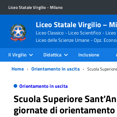
Liceo Statale Virgilio - Milano
Liceo Statale Virgilio – M
Liceo Classico - Liceo Scientifico - Liceo
Liceo delle Scienze Umane - Opz. Econ
Il Virgilio
Didattica
Inclusione
Home
Orientamento in uscita
Scuola Superiore
Orientamento in uscita
Scuola Superiore Sant’An
giornate di orientamento