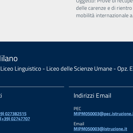
Oggetto: Prove di recupe
delle carenze e di rientro
mobilità internazionale a
Milano
 - Liceo Linguistico - Liceo delle Scienze Umane - Opz
i
Indirizzi Email
PEC
+39) 027382515
MIPM050003@pec.istruzione.i
 (+39) 02747707
Email
MIPM050003@istruzione.it