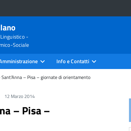
ilano
 Linguistico -
omico-Sociale
Amministrazione
Info e Contatti
 Sant’Anna – Pisa – giornate di orientamento
12 Marzo 2014
na – Pisa –