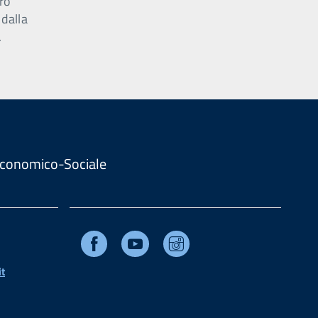
ro
 dalla
.
. Economico-Sociale
Facebook
Youtube
Instagram
t