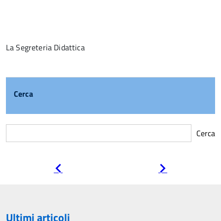
La Segreteria Didattica
Cerca
Cerca
Pagina
Pagina
precedente
successiva
Ultimi articoli