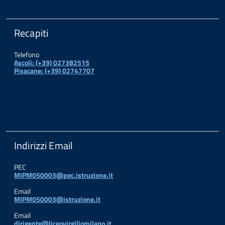
Recapiti
Telefono
Ascoli: (+39) 027382515
Pisacane: (+39) 02747707
Indirizzi Email
PEC
MIPM050003@pec.istruzione.it
Email
MIPM050003@istruzione.it
Email
dirigente@liceovirgiliomilano.it